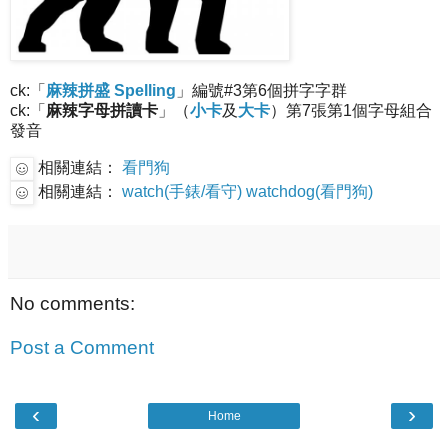
ck:「
麻辣拼盛 Spelling
」編號#3第6個拼字字群
ck:「
麻辣字母拼讀卡
」（
小卡
及
大卡
）第7張第1個字母組合
發音
相關連結：
看門狗
相關連結：
watch(手錶/看守) watchdog(看門狗)
No comments:
Post a Comment
‹
›
Home