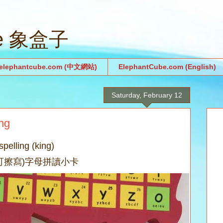
be 象盒子
.elephantcube.com (中文網站)
ElephantCube.com (English)
Saturday, February 12
ng
pelling (king)
 (可擦寫)字母拼讀小卡