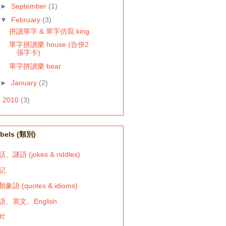
►
September
(1)
▼
February
(3)
拼讀單字 & 單字仿寫 king
單字拼讀樂 house (合併2
張字卡)
單字拼讀樂 bear
►
January
(2)
►
2010
(3)
bels (類別)
、謎語 (jokes & riddles)
記
象語 (quotes & idioms)
語、英文、English
片