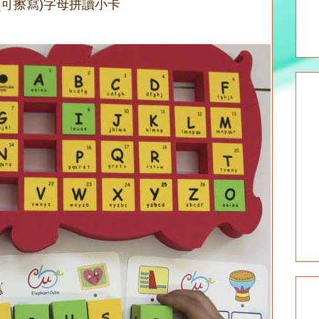
 (可擦寫)字母拼讀小卡