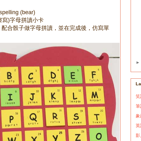
pelling (bear)
可擦寫)字母拼讀小卡
，配合骰子做字母拼讀，並在完成後，仿寫單
。
La
笑話
筆
象顏
英
影