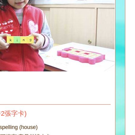
併2張字卡)
spelling (house)