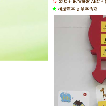
☺
象盒子 麻辣拼盤 ABC +
★
拼讀單字 & 單字仿寫