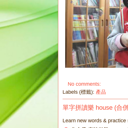
No comments:
Labels (標籤):
產品
單字拼讀樂 house (合
Learn new words & practice 