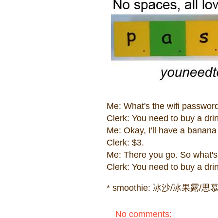
Me: What's the wifi passwor
Clerk: You need to buy a drink
Me: Okay, I'll have a banana
Clerk: $3.
Me: There you go. So what's
Clerk: You need to buy a drin
* smoothie: 冰沙/冰果露/思
No comments: