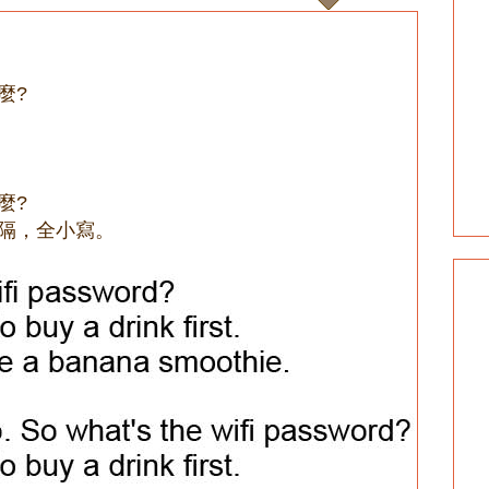
麼?
麼?
空隔，全小寫。