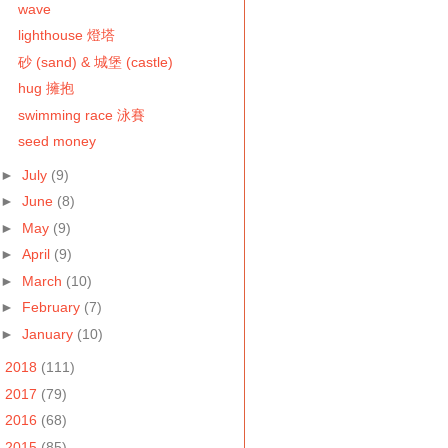
wave
lighthouse 燈塔
砂 (sand) & 城堡 (castle)
hug 擁抱
swimming race 泳賽
seed money
►
July
(9)
►
June
(8)
►
May
(9)
►
April
(9)
►
March
(10)
►
February
(7)
►
January
(10)
►
2018
(111)
►
2017
(79)
►
2016
(68)
►
2015
(85)