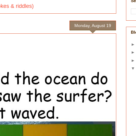
Se
s & riddles)
Monday, August 19
Bl