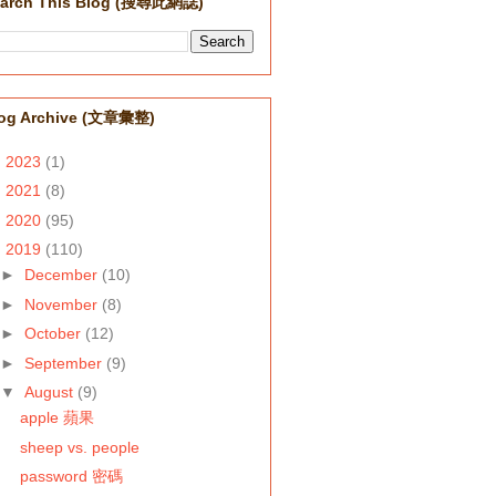
arch This Blog (搜尋此網誌)
og Archive (文章彙整)
►
2023
(1)
►
2021
(8)
►
2020
(95)
▼
2019
(110)
►
December
(10)
►
November
(8)
►
October
(12)
►
September
(9)
▼
August
(9)
apple 蘋果
sheep vs. people
password 密碼