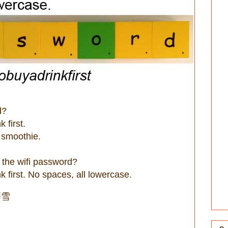
d?
 first.
 smoothie.
 the wifi password?
k first. No spaces, all lowercase.
慕雪