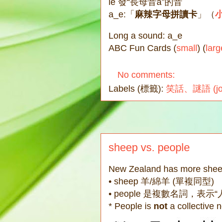
le 發“長母音a”的音
a_e:「
麻辣字母拼讀卡
」（
Long a sound: a_e
ABC Fun Cards (
small
) (
larg
No comments:
Labels (標籤):
笑話、謎語 (joke
sheep vs. people
New Zealand has more sh
• sheep 羊/綿羊 (單複同型)
• people 是複數名詞，表示“
* People is
not
a collective n