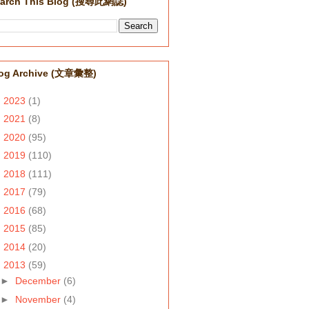
arch This Blog (搜尋此網誌)
og Archive (文章彙整)
►
2023
(1)
►
2021
(8)
►
2020
(95)
►
2019
(110)
►
2018
(111)
►
2017
(79)
►
2016
(68)
►
2015
(85)
►
2014
(20)
▼
2013
(59)
►
December
(6)
►
November
(4)