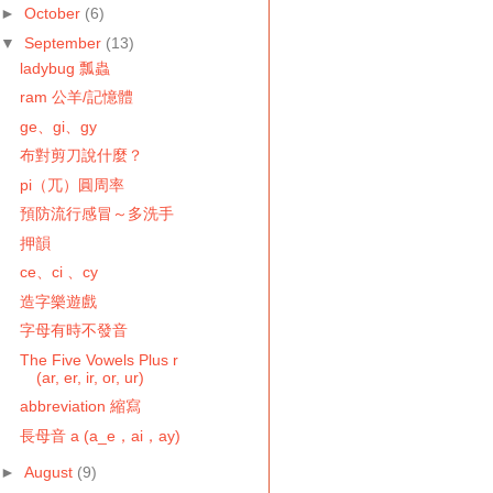
►
October
(6)
▼
September
(13)
ladybug 瓢蟲
ram 公羊/記憶體
ge、gi、gy
布對剪刀說什麼？
pi（兀）圓周率
預防流行感冒～多洗手
押韻
ce、ci 、cy
造字樂遊戲
字母有時不發音
The Five Vowels Plus r
(ar, er, ir, or, ur)
abbreviation 縮寫
長母音 a (a_e，ai，ay)
►
August
(9)