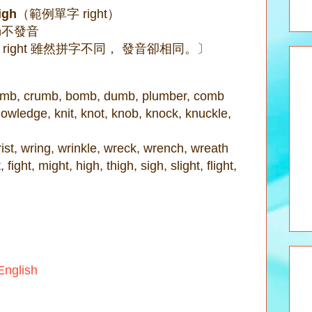
igh
（範例單字 right）
gh不發音
和 right 雖然拼字不同， 發音卻相同。〕
umb, crumb, bomb, dumb, plumber, comb
wledge, knit, knot, knob, knock, knuckle,
st, wring, wrinkle, wreck, wrench, wreath
, fight, might, high, thigh, sigh, slight, flight,
glish