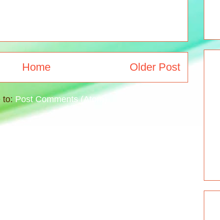
Home
Older Post
 to:
Post Comments (Atom)