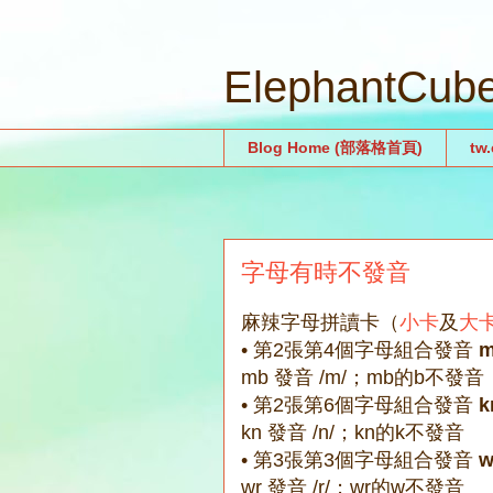
ElephantCu
Blog Home (部落格首頁)
tw
字母有時不發音
麻辣字母拼讀卡（
小卡
及
大
• 第2張第4個字母組合發音
mb 發音 /m/；mb的b不發音
• 第2張第6個字母組合發音
k
kn 發音 /n/；kn的k不發音
• 第3張第3個字母組合發音
w
wr 發音 /r/；wr的w不發音