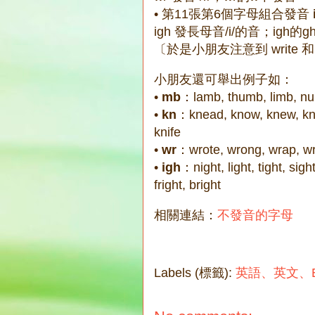
• 第11張第6個字母組合發音
igh 發長母音/i/的音；igh的
〔於是小朋友注意到 write 
小朋友還可舉出例子如：
•
mb
：lamb, thumb, limb, n
•
kn
：knead, know, knew, kno
knife
•
wr
：wrote, wrong, wrap, wri
•
igh
：night, light, tight, sight
fright, bright
相關連結：
不發音的字母
Labels (標籤):
英語、英文、En