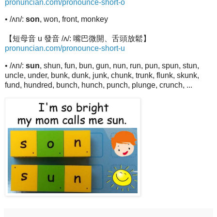
pronuncian.com/pronounce-short-o
• /ʌn/:
son
, won, front, monkey
【短母音 u 發音 /ʌ/: 嘴巴微開、舌頭放鬆】
pronuncian.com/pronounce-short-u
• /ʌn/:
sun
, shun, fun, bun, gun, nun, run, pun, spun, stun,
uncle, under, bunk, dunk, junk, chunk, trunk, flunk, skunk,
fund, hundred, bunch, hunch, punch, plunge, crunch, ...