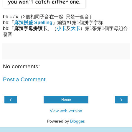
bb = /b/（2個相同子音在一起, 只發一個音）
bb:「
麻辣拼盛 Spelling
」編號#1第1個拼字字群
bb:「
麻辣字母拼讀卡
」（
小卡
及
大卡
）第1張第1個字母組合
發音
No comments:
Post a Comment
‹
›
Home
View web version
Powered by
Blogger
.