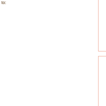
 to:
Post Comments (Atom)