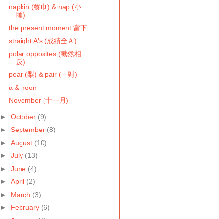
napkin (餐巾) & nap (小
睡)
the present moment 當下
straight A's (成績全Ａ)
polar opposites (截然相
反)
pear (梨) & pair (一對)
a & noon
November (十一月)
►
October
(9)
►
September
(8)
►
August
(10)
►
July
(13)
►
June
(4)
►
April
(2)
►
March
(3)
►
February
(6)