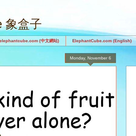
be 象盒子
.elephantcube.com (中文網站)
ElephantCube.com (English)
Monday, November 6