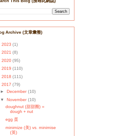
arch This Blog (搜尋此網誌)
og Archive (文章彙整)
►
2023
(1)
►
2021
(8)
►
2020
(95)
►
2019
(110)
►
2018
(111)
▼
2017
(79)
►
December
(10)
▼
November
(10)
doughnut (甜甜圈) =
dough + nut
egg 蛋
minimize (美) vs. minimise
(英)