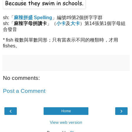
sh:「
麻辣拼盛 Spelling
」編號#9第2個拼字字群
sh:「
麻辣字母拼讀卡
」（
小卡
及
大卡
）第14張第1個字母組
合發音
* fish 複數與單數同形；只有當表示不同的種類時，才用
fishes。
No comments:
Post a Comment
‹
›
Home
View web version