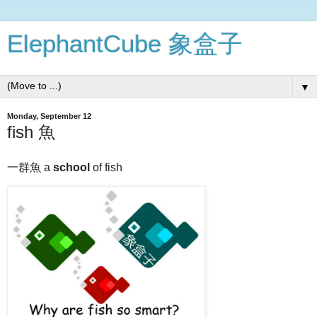
ElephantCube 象盒子
▼
Monday, September 12
fish 魚
一群魚 a
school
of fish